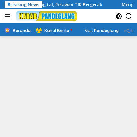
Langsung
Cakap Digital, Relawan TIK Bergerak
Breaking News
Mengenal Website 
ke
konten
Beranda
Kanal Berita
Visit Pandeglang
In