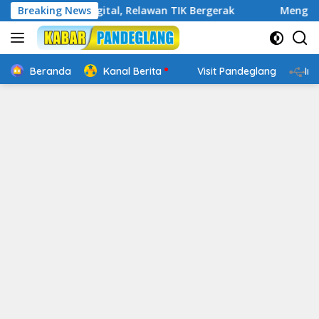
Langsung
akap Digital, Relawan TIK Bergerak
Breaking News
Mengenal Website R
ke
konten
Beranda
Kanal Berita
Visit Pandeglang
In