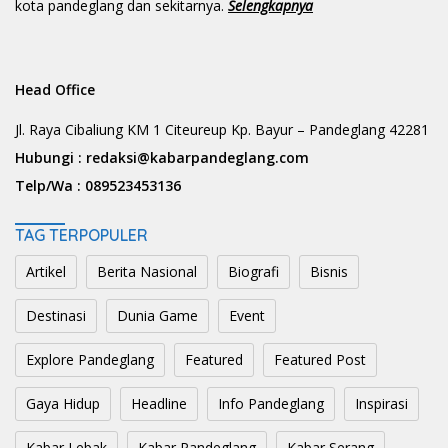
kota pandeglang dan sekitarnya.
Selengkapnya
Head Office
Jl. Raya Cibaliung KM 1 Citeureup Kp. Bayur – Pandeglang 42281
Hubungi :
redaksi@kabarpandeglang.com
Telp/Wa :
089523453136
TAG TERPOPULER
Artikel
Berita Nasional
Biografi
Bisnis
Destinasi
Dunia Game
Event
Explore Pandeglang
Featured
Featured Post
Gaya Hidup
Headline
Info Pandeglang
Inspirasi
Kabar Lebak
Kabar Pandeglang
Kabar Serang