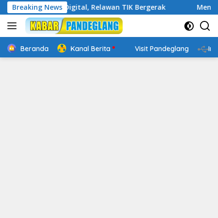
Langsung
Cakap Digital, Relawan TIK Bergerak
Breaking News
Mengenal Website 
ke
konten
Beranda
Kanal Berita
Visit Pandeglang
In