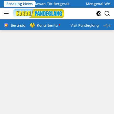
Langsung
l, Relawan TIK Bergerak
Breaking News
Mengenal Website Resmi PAFI:
ke
konten
Beranda
Kanal Berita
Visit Pandeglang
In