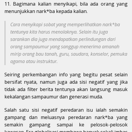
11. Bagimana kalian menyikapi, bila ada orang yang
menunjukkan nark*ba kepada kalian.
Cara menyikapi sobat yang memperlihatkan nark*ba
tentunya kita harus menolaknya. Selain itu juga
sarankan dia juga mendapatkan perlindungan dari
orang sampaumur yang sanggup menerima amanah
mirip orang bau tanah, guru, saudara, konselor, pemuka
agama atau instruktur.
Seiring perkembangan info yang begitu pesat selain
bersifat nyata, namun juga ada sisi negatif yang jika
tidak ada filter berita tentunya akan langsung masuk
kekalangan sampaumur dan generasi muda.
Salah satu sisi negatif peredaran isu ialah semakin
gampang dan meluasnya peredaran nark*ba yang
semakin gampang sampai ke pelosok-pelosok
kawasan. Era globalisasi membawa banyak sekali imbas