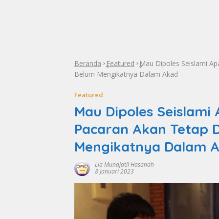
Beranda
Featured
Mau Dipoles Seislami A
»
»
Belum Mengikatnya Dalam Akad
Featured
Mau Dipoles Seislam
Pacaran Akan Tetap D
Mengikatnya Dalam 
Lia Munajatil Hasanah
8 Januari 2023