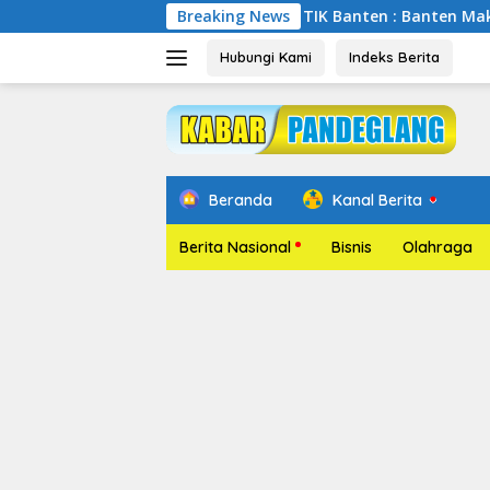
Langsung
Pelantikan Relawan TIK Banten : Banten Makin Cakap Digita
Breaking News
ke
konten
Hubungi Kami
Indeks Berita
Beranda
Kanal Berita
Berita Nasional
Bisnis
Olahraga