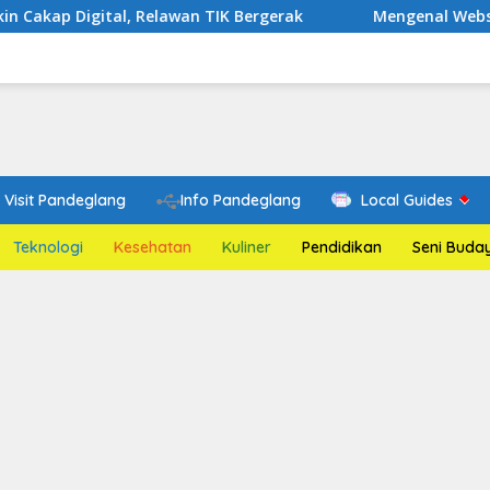
l, Relawan TIK Bergerak
Mengenal Website Resmi PAFI:
Visit Pandeglang
Info Pandeglang
Local Guides
Teknologi
Kesehatan
Kuliner
Pendidikan
Seni Buda