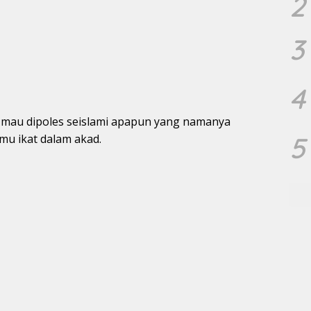
2
3
4
 mau dipoles seislami apapun yang namanya
5
mu ikat dalam akad.