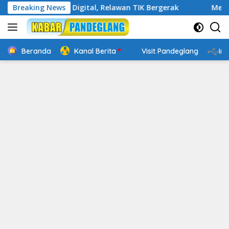
Langsung
n Cakap Digital, Relawan TIK Bergerak
Breaking News
Mengenal Websit
ke
konten
Beranda
Kanal Berita
Visit Pandeglang
In