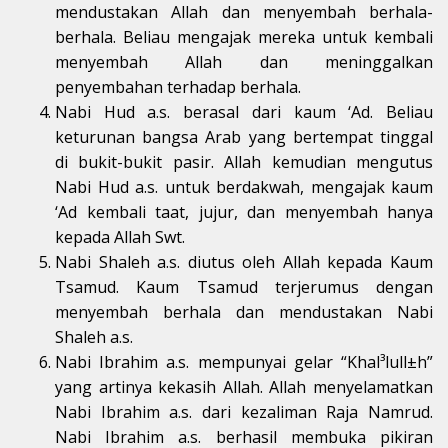
mendustakan Allah dan menyembah berhala-
berhala. Beliau mengajak mereka untuk kembali
menyembah Allah dan meninggalkan
penyembahan terhadap berhala.
Nabi Hud a.s. berasal dari kaum ‘Ad. Beliau
keturunan bangsa Arab yang bertempat tinggal
di bukit-bukit pasir. Allah kemudian mengutus
Nabi Hud a.s. untuk berdakwah, mengajak kaum
‘Ad kembali taat, jujur, dan menyembah hanya
kepada Allah Swt.
Nabi Shaleh a.s. diutus oleh Allah kepada Kaum
Tsamud. Kaum Tsamud terjerumus dengan
menyembah berhala dan mendustakan Nabi
Shaleh a.s.
Nabi Ibrahim a.s. mempunyai gelar “Khal³lull±h”
yang artinya kekasih Allah. Allah menyelamatkan
Nabi Ibrahim a.s. dari kezaliman Raja Namrud.
Nabi Ibrahim a.s. berhasil membuka pikiran