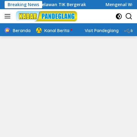
Langsung
tal, Relawan TIK Bergerak
Breaking News
Mengenal Website Resmi PAF
ke
konten
Beranda
Kanal Berita
Visit Pandeglang
In