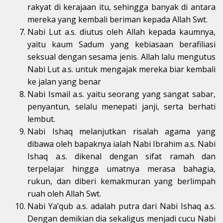
rakyat di kerajaan itu, sehingga banyak di antara
mereka yang kembali beriman kepada Allah Swt.
Nabi Lut a.s. diutus oleh Allah kepada kaumnya,
yaitu kaum Sadum yang kebiasaan berafiliasi
seksual dengan sesama jenis. Allah lalu mengutus
Nabi Lut a.s. untuk mengajak mereka biar kembali
ke jalan yang benar
Nabi Ismail a.s. yaitu seorang yang sangat sabar,
penyantun, selalu menepati janji, serta berhati
lembut.
Nabi Ishaq melanjutkan risalah agama yang
dibawa oleh bapaknya ialah Nabi Ibrahim a.s. Nabi
Ishaq a.s. dikenal dengan sifat ramah dan
terpelajar hingga umatnya merasa bahagia,
rukun, dan diberi kemakmuran yang berlimpah
ruah oleh Allah Swt.
Nabi Ya’qub a.s. adalah putra dari Nabi Ishaq a.s.
Dengan demikian dia sekaligus menjadi cucu Nabi