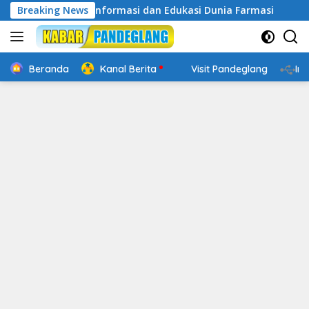
Langsung
 Wadah Informasi dan Edukasi Dunia Farmasi
Breaking News
Website R
ke
konten
Beranda
Kanal Berita
Visit Pandeglang
In