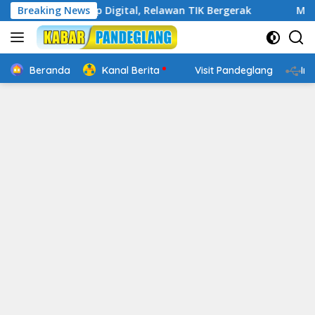
Langsung
in Cakap Digital, Relawan TIK Bergerak
Breaking News
Mengenal Websi
ke
konten
Beranda
Kanal Berita
Visit Pandeglang
In