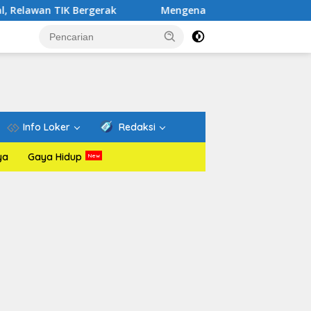
Bergerak
Mengenal Website Resmi PAFI: Wadah Informas
Info Loker
Redaksi
ya
Gaya Hidup