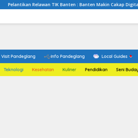
elawan TIK Banten : Banten Makin Cakap Digital, Relawan TIK 
Visit Pandeglang
Info Pandeglang
Local Guides
Teknologi
Kesehatan
Kuliner
Pendidikan
Seni Buda