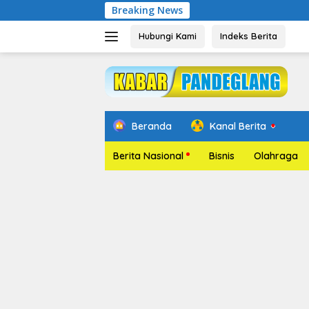
Langsung
Breaking News
Pelantikan R
ke
konten
Hubungi Kami
Indeks Berita
Beranda
Kanal Berita
Berita Nasional
Bisnis
Olahraga