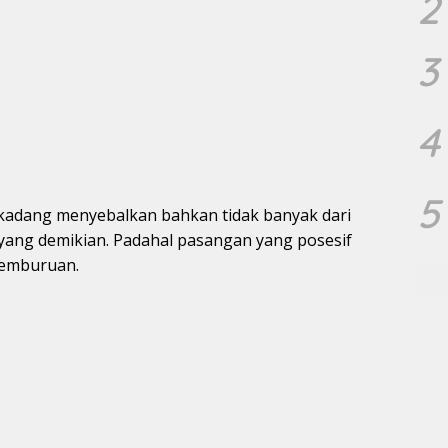
2
3
4
5
rkadang menyebalkan bahkan tidak banyak dari
ang demikian. Padahal pasangan yang posesif
cemburuan.