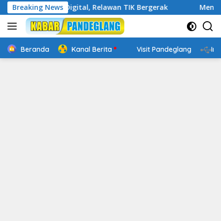
Langsung
 Cakap Digital, Relawan TIK Bergerak
Breaking News
Mengenal Website
ke
konten
Beranda
Kanal Berita
Visit Pandeglang
In