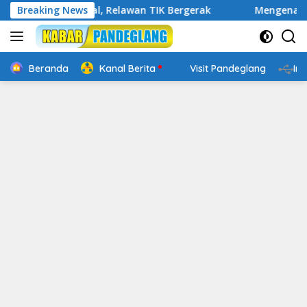
Langsung
kap Digital, Relawan TIK Bergerak
Breaking News
Mengenal Website Re
ke
konten
Beranda
Kanal Berita
Visit Pandeglang
In