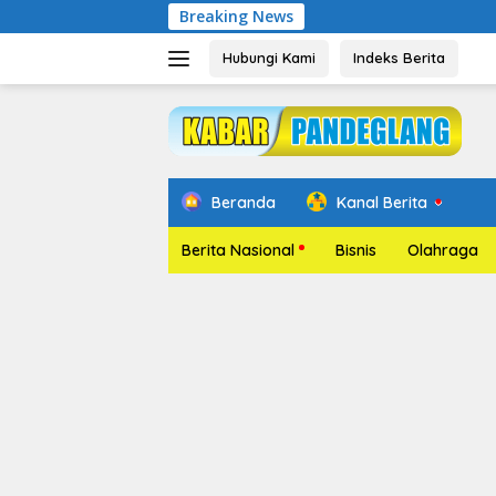
Langsung
Breaking News
Pelant
ke
konten
Hubungi Kami
Indeks Berita
Beranda
Kanal Berita
Berita Nasional
Bisnis
Olahraga