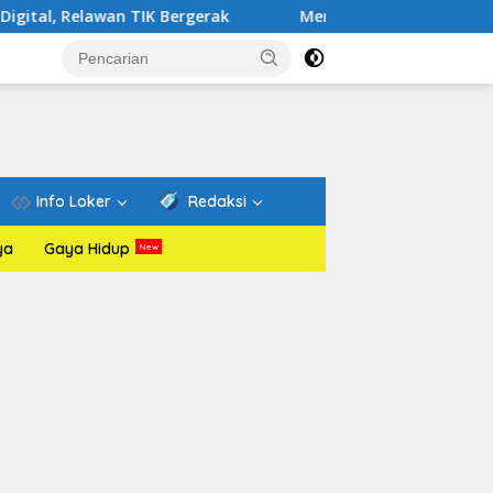
 TIK Bergerak
Mengenal Website Resmi PAFI: Wadah Inf
Info Loker
Redaksi
ya
Gaya Hidup