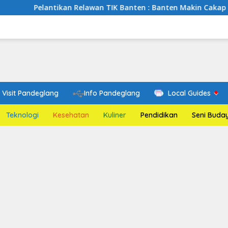
ikan Relawan TIK Banten : Banten Makin Cakap Digital, Relawan
Visit Pandeglang
Info Pandeglang
Local Guides
Teknologi
Kesehatan
Kuliner
Pendidikan
Seni Buda