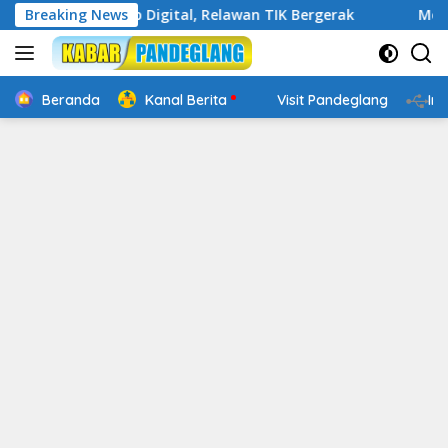
Langsung
kin Cakap Digital, Relawan TIK Bergerak
Breaking News
Mengenal Webs
ke
konten
Beranda
Kanal Berita
Visit Pandeglang
In