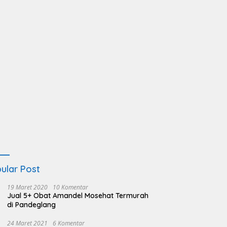
ular Post
19 Maret 2020
10 Komentar
Jual 5+ Obat Amandel Mosehat Termurah
di Pandeglang
24 Maret 2021
6 Komentar