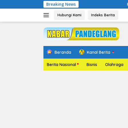
Langsung
Breaking News
Pelantikan Relawa
ke
konten
Hubungi Kami
Indeks Berita
Beranda
Kanal Berita
Berita Nasional
Bisnis
Olahraga