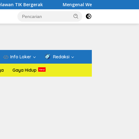
ak
Mengenal Website Resmi PAFI: Wadah Informasi dan 
Info Loker
Redaksi
ya
Gaya Hidup