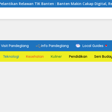
n TIK Banten : Banten Makin Cakap Digital, Relawan TIK Berger
Visit Pandeglang
Info Pandeglang
Local Guides
Teknologi
Kesehatan
Kuliner
Pendidikan
Seni Buda