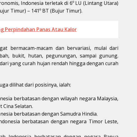
onomis, Indonesia terletak di 6º LU (Lintang Utara)
Bujur Timur) – 141º BT (Bujur Timur).
g Perpindahan Panas Atau Kalor
gat bermacam-macam dan bervariasi, mulai dari
mbah, bukit, hutan, pegunungan, sampai gunung.
ai dari yang curah hujan rendah hingga dengan curah
a dilihat dari posisinya, ialah:
onesia berbatasan dengan wilayah negara Malaysia,
t Cina Selatan.
onesia berbatasan dengan Samudra Hindia.
Indonesia berbatasan dengan negara Timor Leste,
yah Indonesia berbatasan dengan negara Papua