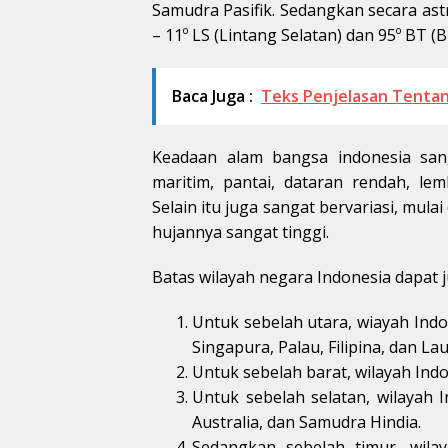
Samudra Pasifik. Sedangkan secara astr
– 11º LS (Lintang Selatan) dan 95º BT (
Baca Juga :
Teks Penjelasan Tentan
Keadaan alam bangsa indonesia san
maritim, pantai, dataran rendah, le
Selain itu juga sangat bervariasi, mul
hujannya sangat tinggi.
Batas wilayah negara Indonesia dapat jug
Untuk sebelah utara, wiayah Ind
Singapura, Palau, Filipina, dan Lau
Untuk sebelah barat, wilayah Ind
Untuk sebelah selatan, wilayah 
Australia, dan Samudra Hindia.
Sedangkan sebelah timur, wila