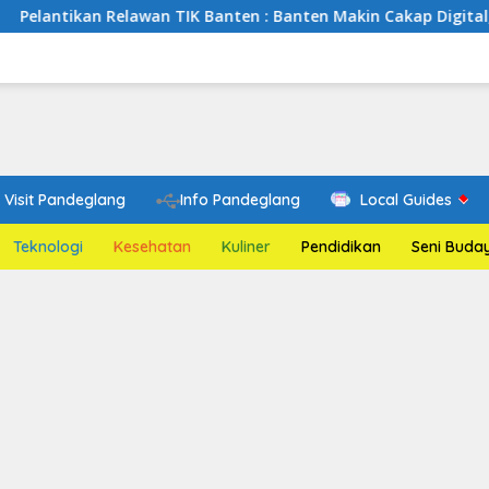
an Relawan TIK Banten : Banten Makin Cakap Digital, Relawan T
Visit Pandeglang
Info Pandeglang
Local Guides
Teknologi
Kesehatan
Kuliner
Pendidikan
Seni Buda