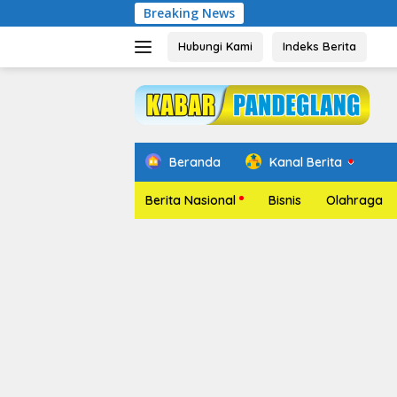
Langsung
Breaking News
Pelantik
ke
konten
Hubungi Kami
Indeks Berita
Beranda
Kanal Berita
Berita Nasional
Bisnis
Olahraga