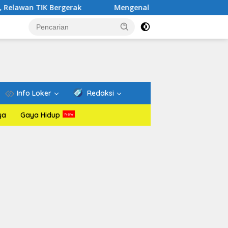
IK Bergerak
Mengenal Website Resmi PAFI: Wadah Infor
Info Loker
Redaksi
ya
Gaya Hidup