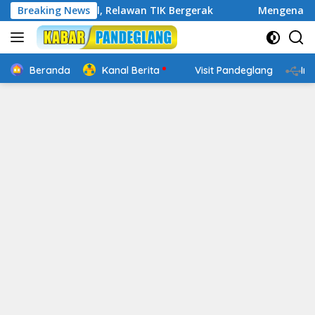
Langsung
p Digital, Relawan TIK Bergerak
Breaking News
Mengenal Website Resm
ke
konten
Beranda
Kanal Berita
Visit Pandeglang
In