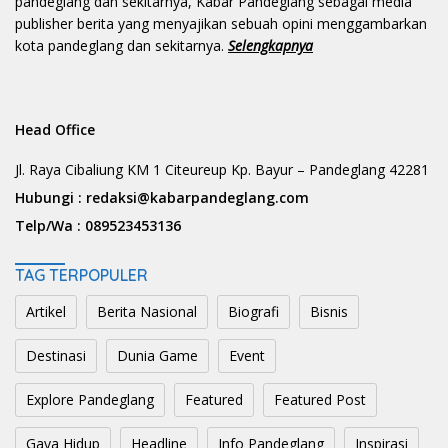
pandeglang dan sekitarnya, Kabar Pandeglang sebagai media
publisher berita yang menyajikan sebuah opini menggambarkan
kota pandeglang dan sekitarnya.
Selengkapnya
Head Office
Jl. Raya Cibaliung KM 1 Citeureup Kp. Bayur – Pandeglang 42281
Hubungi :
redaksi@kabarpandeglang.com
Telp/Wa :
089523453136
TAG TERPOPULER
Artikel
Berita Nasional
Biografi
Bisnis
Destinasi
Dunia Game
Event
Explore Pandeglang
Featured
Featured Post
Gaya Hidup
Headline
Info Pandeglang
Inspirasi