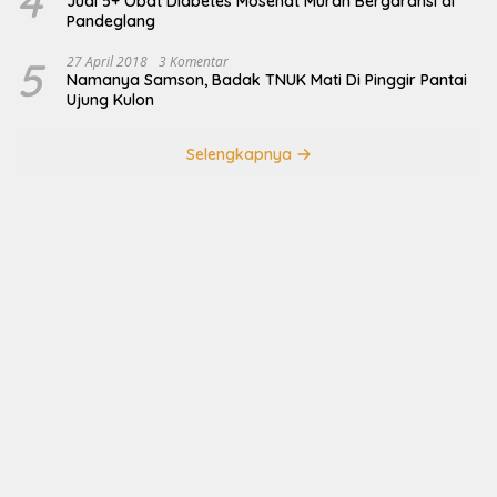
4
Jual 5+ Obat Diabetes Mosehat Murah Bergaransi di
Pandeglang
5
27 April 2018
3 Komentar
Namanya Samson, Badak TNUK Mati Di Pinggir Pantai
Ujung Kulon
Selengkapnya