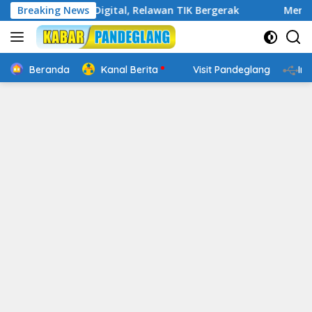
Langsung
 Cakap Digital, Relawan TIK Bergerak
Breaking News
Mengenal Website
ke
konten
Beranda
Kanal Berita
Visit Pandeglang
In