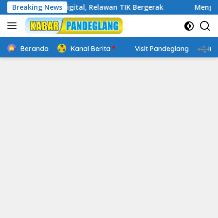
Langsung
Cakap Digital, Relawan TIK Bergerak
Breaking News
Mengenal Website
ke
konten
Beranda
Kanal Berita
Visit Pandeglang
In