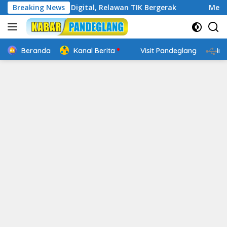
Langsung
in Cakap Digital, Relawan TIK Bergerak
Breaking News
Mengenal Websi
ke
konten
Beranda
Kanal Berita
Visit Pandeglang
In