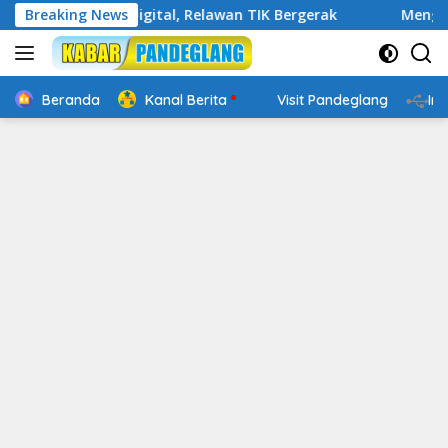
Langsung
akap Digital, Relawan TIK Bergerak
Breaking News
Mengenal Website 
ke
konten
Beranda
Kanal Berita
Visit Pandeglang
In