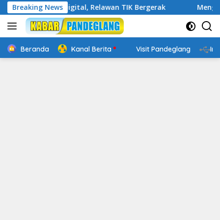
Langsung
Cakap Digital, Relawan TIK Bergerak
Breaking News
Mengenal Website
ke
konten
Beranda
Kanal Berita
Visit Pandeglang
In