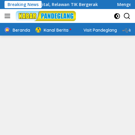
Langsung
kap Digital, Relawan TIK Bergerak
Breaking News
Mengenal Website R
ke
konten
Beranda
Kanal Berita
Visit Pandeglang
In