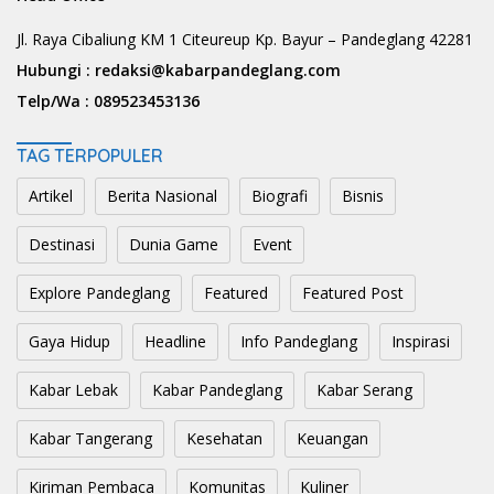
Jl. Raya Cibaliung KM 1 Citeureup Kp. Bayur – Pandeglang 42281
Hubungi :
redaksi@kabarpandeglang.com
Telp/Wa :
089523453136
TAG TERPOPULER
Artikel
Berita Nasional
Biografi
Bisnis
Destinasi
Dunia Game
Event
Explore Pandeglang
Featured
Featured Post
Gaya Hidup
Headline
Info Pandeglang
Inspirasi
Kabar Lebak
Kabar Pandeglang
Kabar Serang
Kabar Tangerang
Kesehatan
Keuangan
Kiriman Pembaca
Komunitas
Kuliner