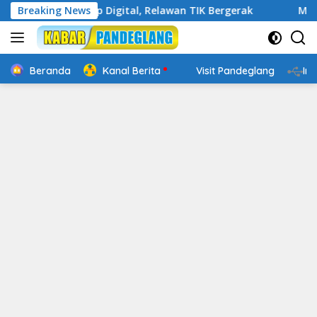
Langsung
in Cakap Digital, Relawan TIK Bergerak
Breaking News
Mengenal Webs
ke
konten
Beranda
Kanal Berita
Visit Pandeglang
In