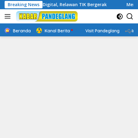
Langsung
n Cakap Digital, Relawan TIK Bergerak
Breaking News
Mengenal Websi
ke
konten
Beranda
Kanal Berita
Visit Pandeglang
In