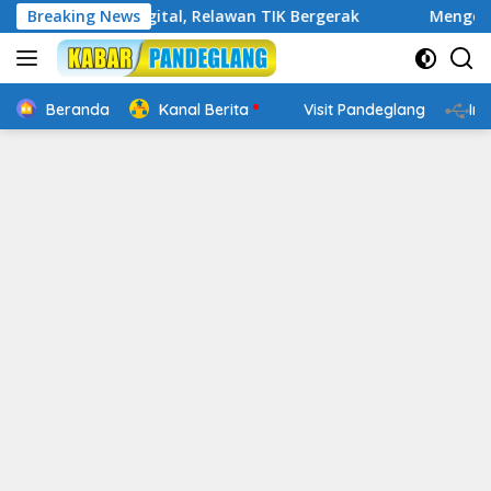
Langsung
akap Digital, Relawan TIK Bergerak
Breaking News
Mengenal Website R
ke
konten
Beranda
Kanal Berita
Visit Pandeglang
In