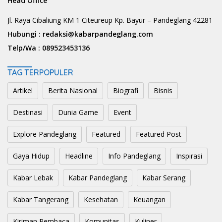
Head Office
Jl. Raya Cibaliung KM 1 Citeureup Kp. Bayur – Pandeglang 42281
Hubungi :
redaksi@kabarpandeglang.com
Telp/Wa :
089523453136
TAG TERPOPULER
Artikel
Berita Nasional
Biografi
Bisnis
Destinasi
Dunia Game
Event
Explore Pandeglang
Featured
Featured Post
Gaya Hidup
Headline
Info Pandeglang
Inspirasi
Kabar Lebak
Kabar Pandeglang
Kabar Serang
Kabar Tangerang
Kesehatan
Keuangan
Kiriman Pembaca
Komunitas
Kuliner