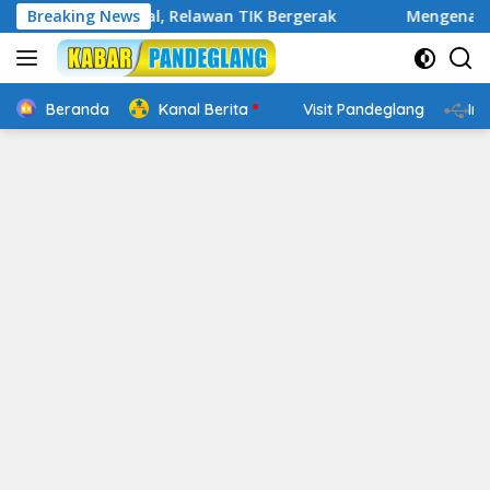
Langsung
gital, Relawan TIK Bergerak
Breaking News
Mengenal Website Resmi P
ke
konten
Beranda
Kanal Berita
Visit Pandeglang
In