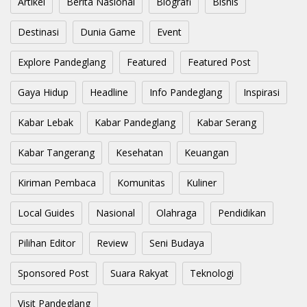
Artikel
Berita Nasional
Biografi
Bisnis
Destinasi
Dunia Game
Event
Explore Pandeglang
Featured
Featured Post
Gaya Hidup
Headline
Info Pandeglang
Inspirasi
Kabar Lebak
Kabar Pandeglang
Kabar Serang
Kabar Tangerang
Kesehatan
Keuangan
Kiriman Pembaca
Komunitas
Kuliner
Local Guides
Nasional
Olahraga
Pendidikan
Pilihan Editor
Review
Seni Budaya
Sponsored Post
Suara Rakyat
Teknologi
Visit Pandeglang