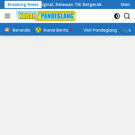
Langsung
Cakap Digital, Relawan TIK Bergerak
Breaking News
Mengenal Website
ke
konten
Beranda
Kanal Berita
Visit Pandeglang
In