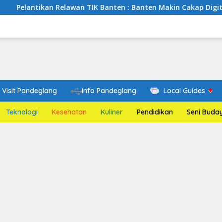
 Relawan TIK Banten : Banten Makin Cakap Digital, Relawan TIK
Visit Pandeglang
Info Pandeglang
Local Guides
Teknologi
Kesehatan
Kuliner
Pendidikan
Seni Buda