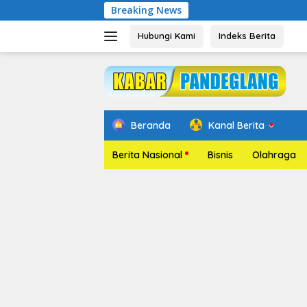
Langsung
Breaking News
Pelantikan
ke
konten
Hubungi Kami
Indeks Berita
Beranda
Kanal Berita
Berita Nasional
Bisnis
Olahraga