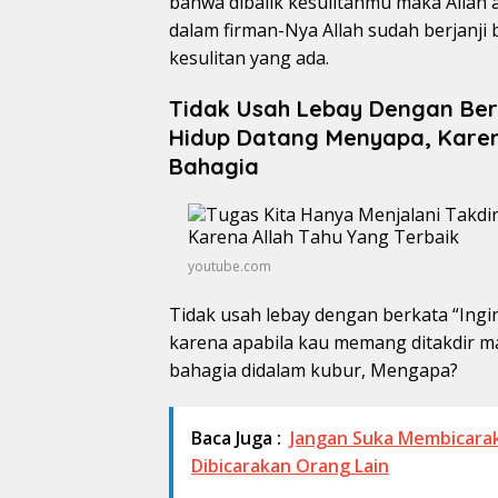
bahwa dibalik kesulitanmu maka Allah
dalam firman-Nya Allah sudah berjanj
kesulitan yang ada.
Tidak Usah Lebay Dengan Berk
Hidup Datang Menyapa, Karen
Bahagia
youtube.com
Tidak usah lebay dengan berkata “Ingin
karena apabila kau memang ditakdir mat
bahagia didalam kubur, Mengapa?
Baca Juga :
Jangan Suka Membicaraka
Dibicarakan Orang Lain