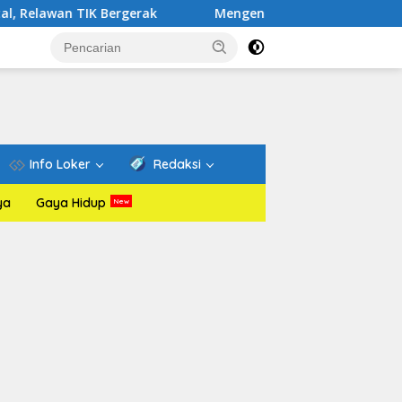
 Bergerak
Mengenal Website Resmi PAFI: Wadah Informa
Info Loker
Redaksi
ya
Gaya Hidup