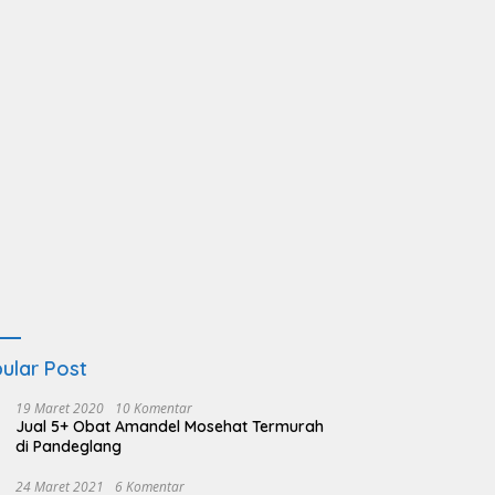
ular Post
19 Maret 2020
10 Komentar
Jual 5+ Obat Amandel Mosehat Termurah
di Pandeglang
24 Maret 2021
6 Komentar