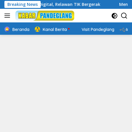
Langsung
 Cakap Digital, Relawan TIK Bergerak
Breaking News
Mengenal Websit
ke
konten
Beranda
Kanal Berita
Visit Pandeglang
In