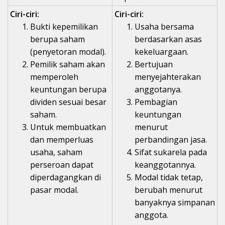
Ciri-ciri:
Ciri-ciri:
Bukti kepemilikan
Usaha bersama
berupa saham
berdasarkan asas
(penyetoran modal).
kekeluargaan.
Pemilik saham akan
Bertujuan
memperoleh
menyejahterakan
keuntungan berupa
anggotanya.
dividen sesuai besar
Pembagian
saham.
keuntungan
Untuk membuatkan
menurut
dan memperluas
perbandingan jasa.
usaha, saham
Sifat sukarela pada
perseroan dapat
keanggotannya.
diperdagangkan di
Modal tidak tetap,
pasar modal.
berubah menurut
banyaknya simpanan
anggota.