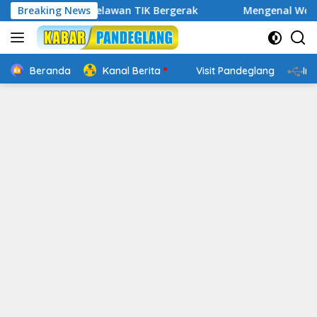
Langsung
tal, Relawan TIK Bergerak
Breaking News
Mengenal Website Resmi PAF
ke
konten
Beranda
Kanal Berita
Visit Pandeglang
In