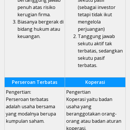
bertanggung jawab
sekutu pasif
penuh atas risiko
(sebagai investor
kerugian firma.
tetapi tidak ikut
Biasanya bergerak di
mengelola
bidang hukum atau
perjuangan)
keuangan.
Tanggung jawab
sekutu aktif tak
terbatas, sedangkan
sekutu pasif
terbatas.
Perseroan Terbatas
Koperasi
Pengertian:
Pengertian
Perseroan terbatas
Koperasi yaitu badan
adalah usaha bersama
usaha yang
yang modalnya berupa
beranggotakan orang-
kumpulan saham.
orang atau badan aturan
koperasi.