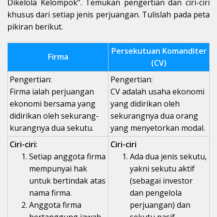
Dikelola Kelompok”. Temukan pengertian dan ciri-ciri
khusus dari setiap jenis perjuangan. Tulislah pada peta
pikiran berikut.
Persekutuan Komanditer
Firma
(CV)
Pengertian:
Pengertian:
Firma ialah perjuangan
CV adalah usaha ekonomi
ekonomi bersama yang
yang didirikan oleh
didirikan oleh sekurang-
sekurangnya dua orang
kurangnya dua sekutu.
yang menyetorkan modal.
Ciri-ciri
:
Ciri-ciri
Setiap anggota firma
Ada dua jenis sekutu,
mempunyai hak
yakni sekutu aktif
untuk bertindak atas
(sebagai investor
nama firma.
dan pengelola
Anggota firma
perjuangan) dan