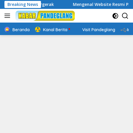
Langsung
IK Bergerak
Breaking News
Mengenal Website Resmi PAFI: Wadah Infor
ke
konten
Beranda
Kanal Berita
Visit Pandeglang
In