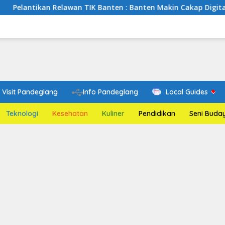
Relawan TIK Banten : Banten Makin Cakap Digital, Relawan TIK
Visit Pandeglang
Info Pandeglang
Local Guides
Teknologi
Kesehatan
Kuliner
Pendidikan
Seni Buda