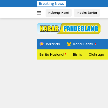
Langsung
Breaking News
Pelantikan 
ke
konten
Hubungi Kami
Indeks Berita
Beranda
Kanal Berita
Berita Nasional
Bisnis
Olahraga