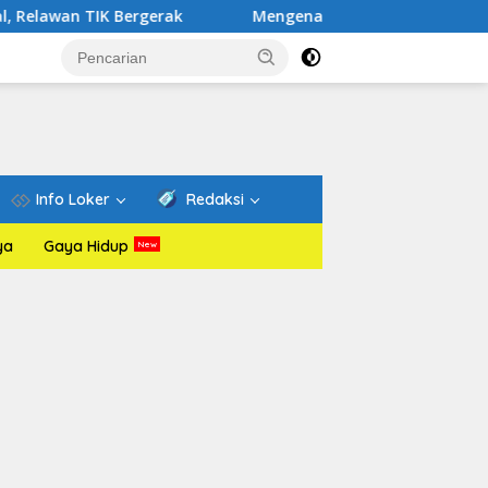
 Bergerak
Mengenal Website Resmi PAFI: Wadah Informa
Info Loker
Redaksi
ya
Gaya Hidup