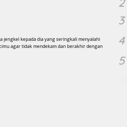
2
3
4
a jengkel kepada dia yang seringkali menyalahi
ncimu agar tidak mendekam dan berakhir dengan
5