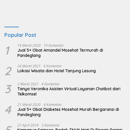
Popular Post
1
19 Maret 2020
10 Komentar
Jual 5+ Obat Amandel Mosehat Termurah di
Pandeglang
2
24 Maret 2021
6 Komentar
Lokasi Wisata dan Hotel Tanjung Lesung
3
2 Maret 2021
4 Komentar
Tanya Veronika Asisten Virtual Layanan Chatbot dari
Telkomsel
4
21 Maret 2020
4 Komentar
Jual 5+ Obat Diabetes Mosehat Murah Bergaransi di
Pandeglang
5
27 April 2018
3 Komentar
Namanya Samson, Badak TNUK Mati Di Pinggir Pantai