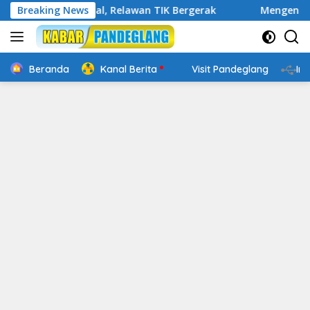
Langsung
p Digital, Relawan TIK Bergerak
Breaking News
Mengenal Website Res
ke
konten
Beranda
Kanal Berita
Visit Pandeglang
In