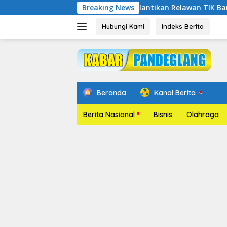
Langsung
Pelantikan Relawan TIK Banten : Banten M
Breaking News
ke
konten
Hubungi Kami
Indeks Berita
Beranda
Kanal Berita
Berita Nasional
Bisnis
Olahraga