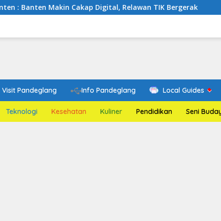
akin Cakap Digital, Relawan TIK Bergerak
Mengenal Web
Visit Pandeglang
Info Pandeglang
Local Guides
Teknologi
Kesehatan
Kuliner
Pendidikan
Seni Buda