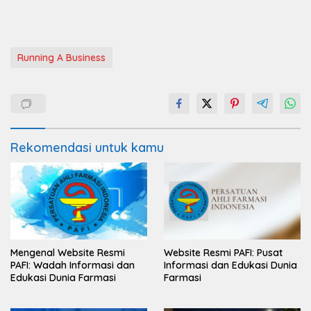
Running A Business
Rekomendasi untuk kamu
Mengenal Website Resmi
Website Resmi PAFI: Pusat
PAFI: Wadah Informasi dan
Informasi dan Edukasi Dunia
Edukasi Dunia Farmasi
Farmasi