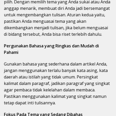
pilih. Dengan memilih tema yang Anda sukai atau Anda
anggap menarik, membuat diri Anda jadi bersemangat
untuk mengembangkan tulisan. Aturan kedua yaitu,
pastikan Anda menguasai tema yang akan
dikembangkan menjadi tulisan, jika belum menguasai
di bidang tersebut, Anda bisa riset terlebih dahulu.
Pergunakan Bahasa yang Ringkas dan Mudah di
Pahami
Gunakan bahasa yang sederhana dalam artikel Anda,
jangan menggunakan terlalu banyak kata asing, kata
daerah atau istilah yang tidak umum. Persingkat
kalimat dalam paragraf, jadikan paragraf yang singkat
agar pembaca tidak kelelahan dalam membaca.
Pastikan menggunakan kalimat yang singkat namun
tetap dapat inti tulisannya.
Fokus Pada Tema yang Sedang Dibahas