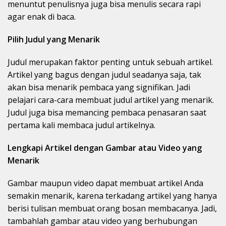
menuntut penulisnya juga bisa menulis secara rapi
agar enak di baca.
Pilih Judul yang Menarik
Judul merupakan faktor penting untuk sebuah artikel.
Artikel yang bagus dengan judul seadanya saja, tak
akan bisa menarik pembaca yang signifikan. Jadi
pelajari cara-cara membuat judul artikel yang menarik.
Judul juga bisa memancing pembaca penasaran saat
pertama kali membaca judul artikelnya.
Lengkapi Artikel dengan Gambar atau Video yang
Menarik
Gambar maupun video dapat membuat artikel Anda
semakin menarik, karena terkadang artikel yang hanya
berisi tulisan membuat orang bosan membacanya. Jadi,
tambahlah gambar atau video yang berhubungan