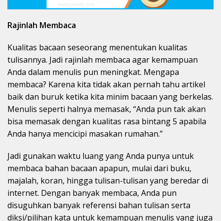
Rajinlah Membaca
Kualitas bacaan seseorang menentukan kualitas
tulisannya. Jadi rajinlah membaca agar kemampuan
Anda dalam menulis pun meningkat. Mengapa
membaca? Karena kita tidak akan pernah tahu artikel
baik dan buruk ketika kita minim bacaan yang berkelas.
Menulis seperti halnya memasak, “Anda pun tak akan
bisa memasak dengan kualitas rasa bintang 5 apabila
Anda hanya mencicipi masakan rumahan.”
Jadi gunakan waktu luang yang Anda punya untuk
membaca bahan bacaan apapun, mulai dari buku,
majalah, koran, hingga tulisan-tulisan yang beredar di
internet. Dengan banyak membaca, Anda pun
disuguhkan banyak referensi bahan tulisan serta
diksi/pilihan kata untuk kemampuan menulis yang juga