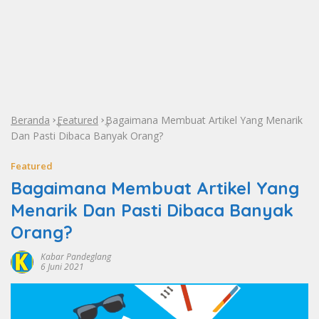
Beranda
Featured
Bagaimana Membuat Artikel Yang Menarik
»
»
Dan Pasti Dibaca Banyak Orang?
Featured
Bagaimana Membuat Artikel Yang
Menarik Dan Pasti Dibaca Banyak
Orang?
Kabar Pandeglang
6 Juni 2021