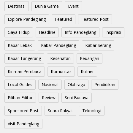
Destinasi
Dunia Game
Event
Explore Pandeglang
Featured
Featured Post
Gaya Hidup
Headline
Info Pandeglang
Inspirasi
Kabar Lebak
Kabar Pandeglang
Kabar Serang
Kabar Tangerang
Kesehatan
Keuangan
Kiriman Pembaca
Komunitas
Kuliner
Local Guides
Nasional
Olahraga
Pendidikan
Pilihan Editor
Review
Seni Budaya
Sponsored Post
Suara Rakyat
Teknologi
Visit Pandeglang