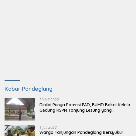
Kabar Pandeglang
30 Juli 2022
Dinilai Punya Potensi PAD, BUMD Bakal Kelola
Gedung KSPN Tanjung Lesung yang
Terbengkalai
1 Juli 2022
Warga Tanjungan Pandeglang Bersyukur