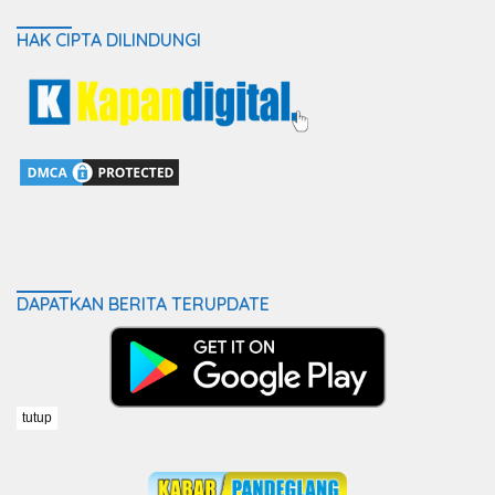
HAK CIPTA DILINDUNGI
DAPATKAN BERITA TERUPDATE
tutup