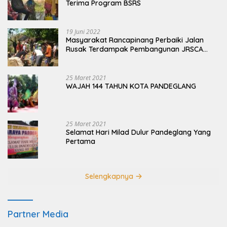
Terima Program BSRS
19 Juni 2022
Masyarakat Rancapinang Perbaiki Jalan
Rusak Terdampak Pembangunan JRSCA
Ujung Kulon
25 Maret 2021
WAJAH 144 TAHUN KOTA PANDEGLANG
25 Maret 2021
Selamat Hari Milad Dulur Pandeglang Yang
Pertama
Selengkapnya
Partner Media