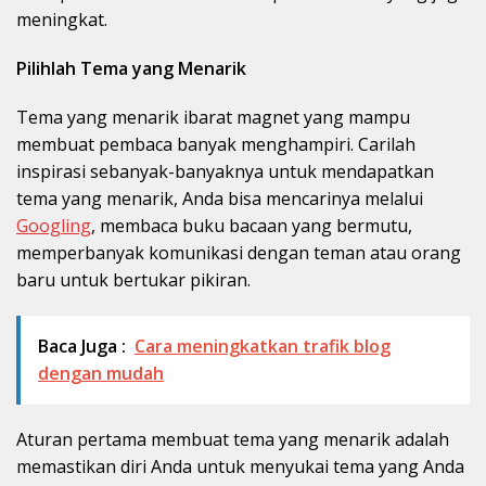
meningkat.
Pilihlah Tema yang Menarik
Tema yang menarik ibarat magnet yang mampu
membuat pembaca banyak menghampiri. Carilah
inspirasi sebanyak-banyaknya untuk mendapatkan
tema yang menarik, Anda bisa mencarinya melalui
Googling
, membaca buku bacaan yang bermutu,
memperbanyak komunikasi dengan teman atau orang
baru untuk bertukar pikiran.
Baca Juga :
Cara meningkatkan trafik blog
dengan mudah
Aturan pertama membuat tema yang menarik adalah
memastikan diri Anda untuk menyukai tema yang Anda