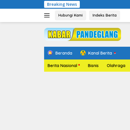
Langsung
Breaking News
Pelantikan
ke
konten
Hubungi Kami
Indeks Berita
Beranda
Kanal Berita
Berita Nasional
Bisnis
Olahraga