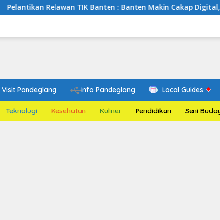
 Relawan TIK Banten : Banten Makin Cakap Digital, Relawan TI
Visit Pandeglang
Info Pandeglang
Local Guides
Teknologi
Kesehatan
Kuliner
Pendidikan
Seni Buda