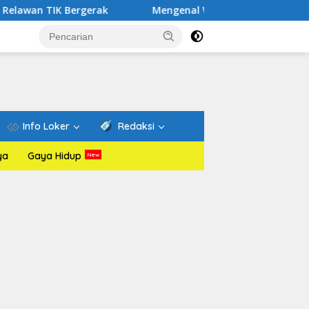
K Bergerak
Mengenal Website Resmi PAFI: Wadah Inform
Info Loker
Redaksi
ya
Gaya Hidup