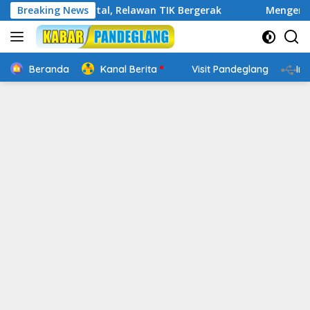
Langsung
kap Digital, Relawan TIK Bergerak
Breaking News
Mengenal Website Re
ke
konten
Beranda
Kanal Berita
Visit Pandeglang
In