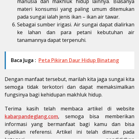
manusia dan makhluk hidup lainnya. Biasanya
materi konsumsi yang paling umum ditemukan
pada sungai ialah jenis ikan – ikan air tawar.
Sebagai sumber irigasi. Air sungai dapat dialirkan
ke lahan dan para petani kebutuhan air
tanamannya dapat terpenuhi.
Baca Juga :
Peta Pikiran Daur Hidup Binatang
Dengan manfaat tersebut, marilah kita jaga sungai kita
semoga tidak terkotori dan dapat memaksimalkan
fungsinya bagi kehidupan makhluk hidup.
Terima kasih telah membaca artikel di website
kabarpandeglang.com
, semoga bisa memberikan
informasi yang bermanfaat bagi kamu dan bisa
dijadikan referensi. Artikel ini telah dimuat pada