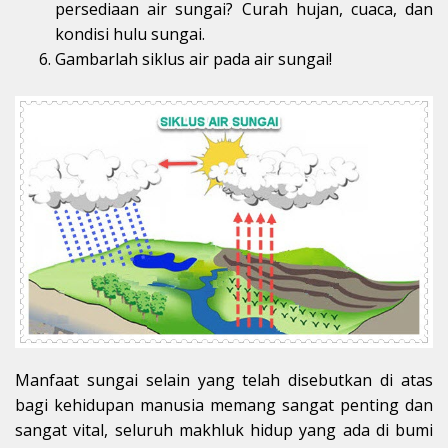
persediaan air sungai? Curah hujan, cuaca, dan
kondisi hulu sungai.
Gambarlah siklus air pada air sungai!
Manfaat sungai selain yang telah disebutkan di atas
bagi kehidupan manusia memang sangat penting dan
sangat vital, seluruh makhluk hidup yang ada di bumi