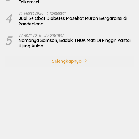
Telkomsel
4
21 Maret 2020
4 Komentar
Jual 5+ Obat Diabetes Mosehat Murah Bergaransi di
Pandeglang
5
27 April 2018
3 Komentar
Namanya Samson, Badak TNUK Mati Di Pinggir Pantai
Ujung Kulon
Selengkapnya