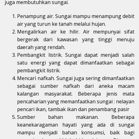
juga membutuhkan sungai.
Penampung air. Sungai mampu menampung debit
air yang turun ke tanah melalui hujan.
Mengalirkan air ke hilir. Air mempunyai sifat
bergerak dari kawasan yang tinggi menuju
daerah yang rendah.
Pembangkit listrik. Sungai dapat menjadi salah
satu energi yang dapat dimanfaatkan sebagai
pembangkit listrik.
Mencari nafkah. Sungai juga sering dimanfaatkan
sebagai sumber nafkah dari aneka macam
kalangan masyarakat. Beberapa jenis mata
pencaharian yang memanfaatkan sungai : nelayan
pencari ikan, tambak ikan dan penambang pasir
Sumber bahan makanan. Beberapa
keanekaragaman hayati yang ada di sungai
mampu menjadi bahan konsumsi, baik bagi