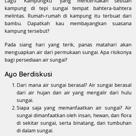
Lagu “Kampungku” yang menceritakan sebuah
kampung di tepi sungai tempat bahtera-bahtera
melintas. Rumah-rumah di kampung itu terbuat dari
bambu. Dapatkah kau membayangkan suasana
kampung tersebut?
Pada siang hari yang terik, panas matahari akan
menguapkan air dari permukaan sungai. Apa risikonya
bagi persediaan air sungai?
Ayo Berdiskusi
Dari mana air sungai berasal? Air sungai berasal
dari air hujan dan air yang mengalir dari hulu
sungai.
Siapa saja yang memanfaatkan air sungai? Air
sungai dimanfaatkan oleh insan, hewan, dan flora
di sekitar sungai, serta binatang, dan tumbuhan
di dalam sungai.