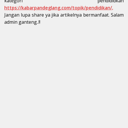
kategori pendididkan
https://kabarpandeglang.com/topik/pendidikan/,
Jangan lupa share ya jika artikelnya bermanfaat. Salam
admin ganteng..!!