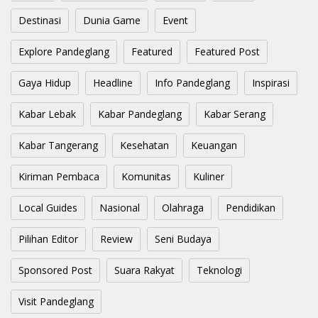
Destinasi
Dunia Game
Event
Explore Pandeglang
Featured
Featured Post
Gaya Hidup
Headline
Info Pandeglang
Inspirasi
Kabar Lebak
Kabar Pandeglang
Kabar Serang
Kabar Tangerang
Kesehatan
Keuangan
Kiriman Pembaca
Komunitas
Kuliner
Local Guides
Nasional
Olahraga
Pendidikan
Pilihan Editor
Review
Seni Budaya
Sponsored Post
Suara Rakyat
Teknologi
Visit Pandeglang