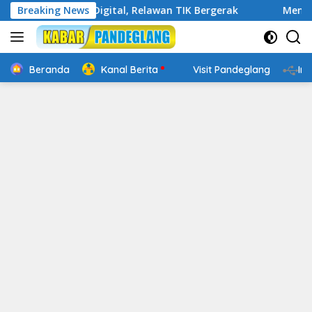
Langsung
 Cakap Digital, Relawan TIK Bergerak
Breaking News
Mengenal Website
ke
konten
Beranda
Kanal Berita
Visit Pandeglang
In