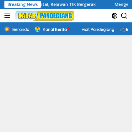
Langsung
Cakap Digital, Relawan TIK Bergerak
Breaking News
Mengenal Website 
ke
konten
Beranda
Kanal Berita
Visit Pandeglang
In