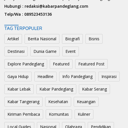
Hubungi :
redaksi@kabarpandeglang.com
Telp/Wa :
089523453136
TAG TERPOPULER
Artikel
Berita Nasional
Biografi
Bisnis
Destinasi
Dunia Game
Event
Explore Pandeglang
Featured
Featured Post
Gaya Hidup
Headline
Info Pandeglang
Inspirasi
Kabar Lebak
Kabar Pandeglang
Kabar Serang
Kabar Tangerang
Kesehatan
Keuangan
Kiriman Pembaca
Komunitas
Kuliner
Local Guides
Nasional
Olahraga
Pendidikan