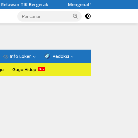
Bergerak
Mengenal Website Resmi PAFI: Wadah Informas
Info Loker
Redaksi
ya
Gaya Hidup