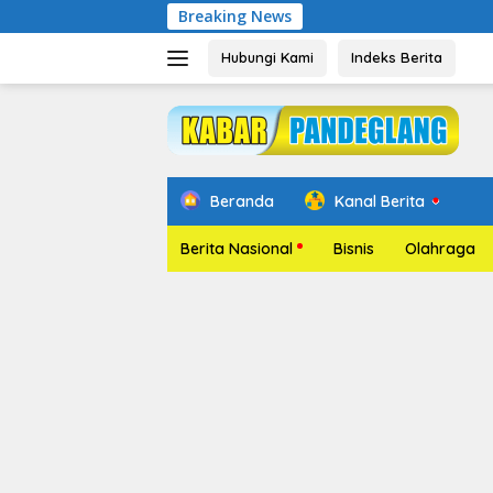
Langsung
Breaking News
Pelantikan 
ke
konten
Hubungi Kami
Indeks Berita
Beranda
Kanal Berita
Berita Nasional
Bisnis
Olahraga