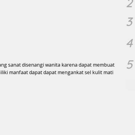
2
3
4
5
ang sanat disenangi wanita karena dapat membuat
miliki manfaat dapat dapat mengankat sel kulit mati