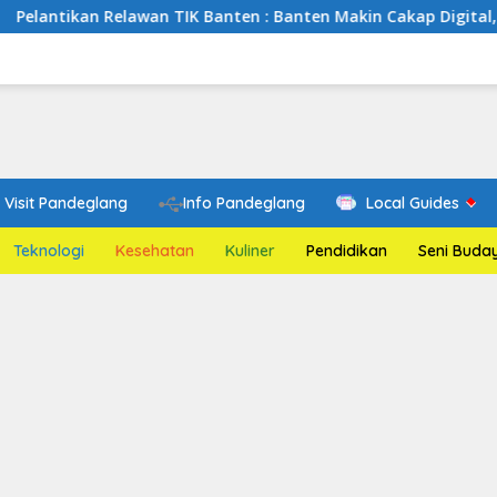
Relawan TIK Banten : Banten Makin Cakap Digital, Relawan TIK 
Visit Pandeglang
Info Pandeglang
Local Guides
Teknologi
Kesehatan
Kuliner
Pendidikan
Seni Buda