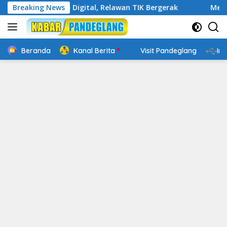
Langsung
in Cakap Digital, Relawan TIK Bergerak
Breaking News
Mengenal Websi
ke
konten
Beranda
Kanal Berita
Visit Pandeglang
In