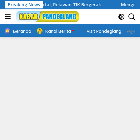
Langsung
kap Digital, Relawan TIK Bergerak
Breaking News
Mengenal Website Re
ke
konten
Beranda
Kanal Berita
Visit Pandeglang
In