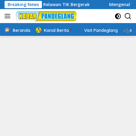
Langsung
Digital, Relawan TIK Bergerak
Breaking News
Mengenal Website Resmi
ke
konten
Beranda
Kanal Berita
Visit Pandeglang
In