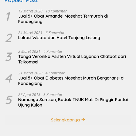
Popular Post
1
19 Maret 2020
10 Komentar
Jual 5+ Obat Amandel Mosehat Termurah di
Pandeglang
2
24 Maret 2021
6 Komentar
Lokasi Wisata dan Hotel Tanjung Lesung
3
2 Maret 2021
4 Komentar
Tanya Veronika Asisten Virtual Layanan Chatbot dari
Telkomsel
4
21 Maret 2020
4 Komentar
Jual 5+ Obat Diabetes Mosehat Murah Bergaransi di
Pandeglang
5
27 April 2018
3 Komentar
Namanya Samson, Badak TNUK Mati Di Pinggir Pantai
Ujung Kulon
Selengkapnya