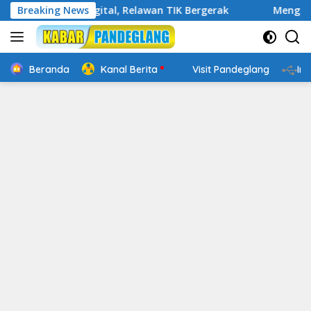
Langsung
n Cakap Digital, Relawan TIK Bergerak
Breaking News
Mengenal Websit
ke
konten
Beranda
Kanal Berita
Visit Pandeglang
In