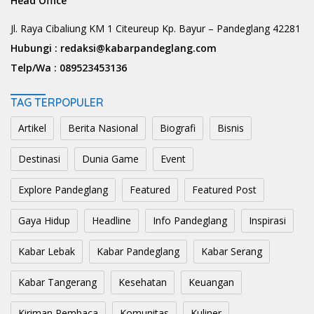
Head Office
Jl. Raya Cibaliung KM 1 Citeureup Kp. Bayur – Pandeglang 42281
Hubungi :
redaksi@kabarpandeglang.com
Telp/Wa :
089523453136
TAG TERPOPULER
Artikel
Berita Nasional
Biografi
Bisnis
Destinasi
Dunia Game
Event
Explore Pandeglang
Featured
Featured Post
Gaya Hidup
Headline
Info Pandeglang
Inspirasi
Kabar Lebak
Kabar Pandeglang
Kabar Serang
Kabar Tangerang
Kesehatan
Keuangan
Kiriman Pembaca
Komunitas
Kuliner