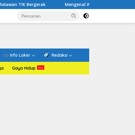
rgerak
Mengenal Website Resmi PAFI: Wadah Informasi 
Info Loker
Redaksi
ya
Gaya Hidup