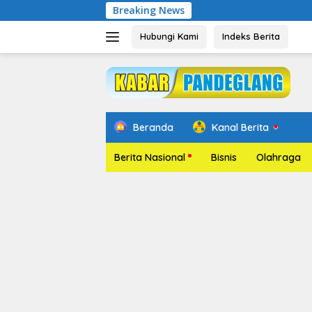
Langsung
Breaking News
Pelantikan Re
ke
konten
Hubungi Kami
Indeks Berita
Beranda
Kanal Berita
Berita Nasional
Bisnis
Olahraga