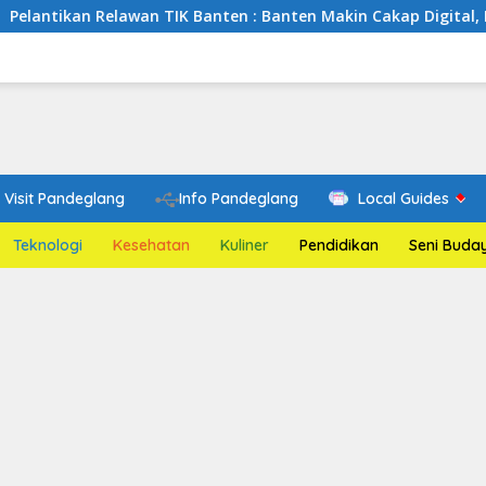
lawan TIK Banten : Banten Makin Cakap Digital, Relawan TIK Be
Visit Pandeglang
Info Pandeglang
Local Guides
Teknologi
Kesehatan
Kuliner
Pendidikan
Seni Buda