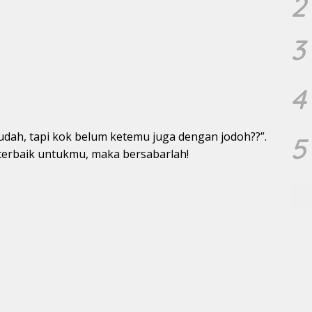
2
3
4
udah, tapi kok belum ketemu juga dengan jodoh??”.
5
 terbaik untukmu, maka bersabarlah!