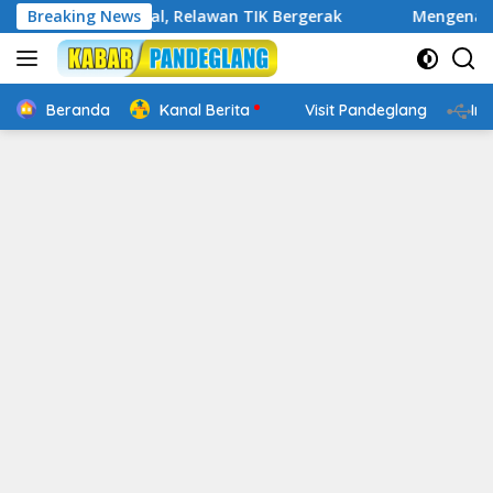
Langsung
 Digital, Relawan TIK Bergerak
Breaking News
Mengenal Website Resm
ke
konten
Beranda
Kanal Berita
Visit Pandeglang
In