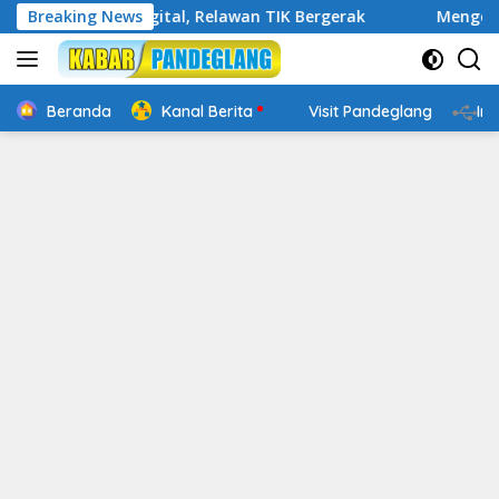
Langsung
akap Digital, Relawan TIK Bergerak
Breaking News
Mengenal Website R
ke
konten
Beranda
Kanal Berita
Visit Pandeglang
In