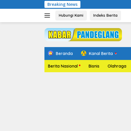
Langsung
Breaking News
Pela
ke
konten
Hubungi Kami
Indeks Berita
Beranda
Kanal Berita
Berita Nasional
Bisnis
Olahraga