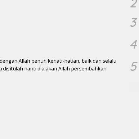
2
3
4
ngan Allah penuh kehati-hatian, baik dan selalu
5
a disitulah nanti dia akan Allah persembahkan