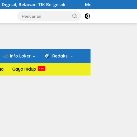
an TIK Bergerak
Mengenal Website Resmi PAFI: Wadah I
Info Loker
Redaksi
ya
Gaya Hidup