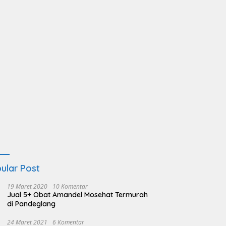
ular Post
19 Maret 2020
10 Komentar
Jual 5+ Obat Amandel Mosehat Termurah
di Pandeglang
24 Maret 2021
6 Komentar