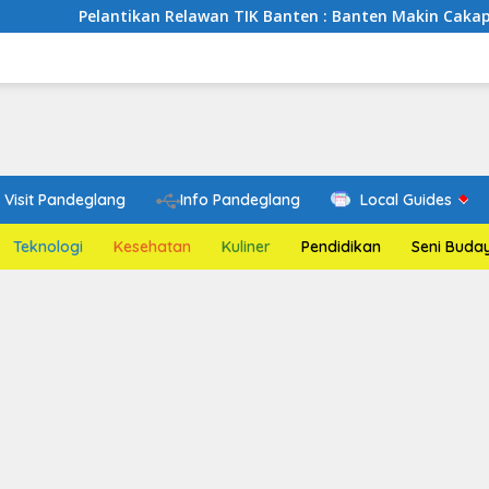
ntikan Relawan TIK Banten : Banten Makin Cakap Digital, Relaw
Visit Pandeglang
Info Pandeglang
Local Guides
Teknologi
Kesehatan
Kuliner
Pendidikan
Seni Buda