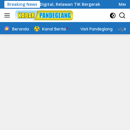
Langsung
Cakap Digital, Relawan TIK Bergerak
Breaking News
Mengenal Website
ke
konten
Beranda
Kanal Berita
Visit Pandeglang
In