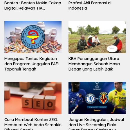
Banten : Banten Makin Cakap
Profesi Ahli Farmasi di
Digital, Relawan TIK
Indonesia
Bergerak
Mengupas Tuntas Kegiatan
KBA Panunggangan Utara:
dan Program Unggulan PAFI
Membangun Sebuah Masa
Tapanuli Tengah
Depan yang Lebih Baik
Cara Membuat Konten SEO:
Jangan Ketinggalan, Jadwal
Membuat Web Anda Semakin
dan Live Streaming Piala
Dikenal Google
Super Eropa : Chelsea vs